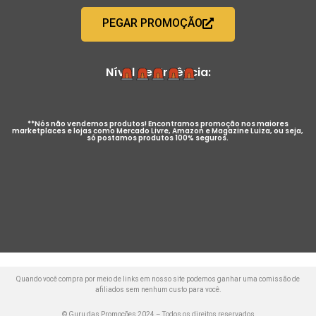
PEGAR PROMOÇÃO
Nível de Urgência:
**Nós não vendemos produtos! Encontramos promoção nos maiores
marketplaces e lojas como Mercado Livre, Amazon e Magazine Luiza, ou seja,
só postamos produtos 100% seguros.
Quando você compra por meio de links em nosso site podemos ganhar uma comissão de
afiliados sem nenhum custo para você.
© Guru das Promoções 2024 – Todos os direitos reservados