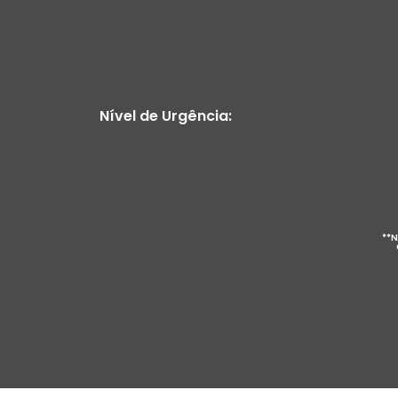
Nível de Urgência:
**N