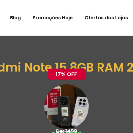
Blog
Promoções Hoje
Ofertas das Lojas
dmi Note 15 8GB RAM
17% OFF
De: 1499