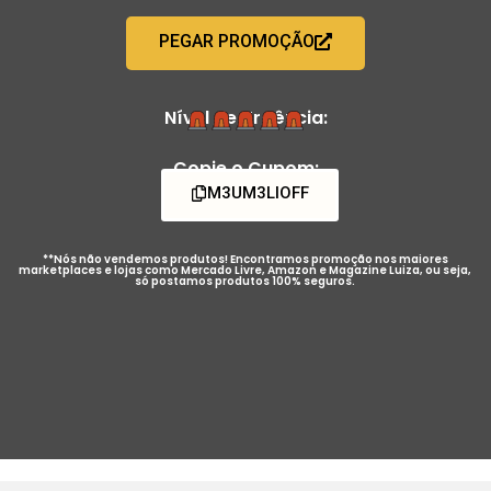
PEGAR PROMOÇÃO
Nível de Urgência:
Copie o Cupom:
M3UM3LIOFF
**Nós não vendemos produtos! Encontramos promoção nos maiores
marketplaces e lojas como Mercado Livre, Amazon e Magazine Luiza, ou seja,
só postamos produtos 100% seguros.