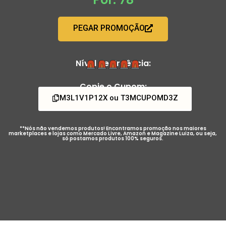
PEGAR PROMOÇÃO
Nível de Urgência:
Copie o Cupom:
M3L1V1P12X ou T3MCUPOMD3Z
**Nós não vendemos produtos! Encontramos promoção nos maiores
marketplaces e lojas como Mercado Livre, Amazon e Magazine Luiza, ou seja,
só postamos produtos 100% seguros.