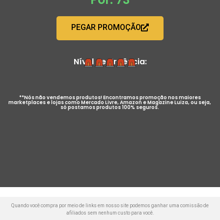
PEGAR PROMOÇÃO
Nível de Urgência:
**Nós não vendemos produtos! Encontramos promoção nos maiores
marketplaces e lojas como Mercado Livre, Amazon e Magazine Luiza, ou seja,
só postamos produtos 100% seguros.
Quando você compra por meio de links em nosso site podemos ganhar uma comissão de
afiliados sem nenhum custo para você.