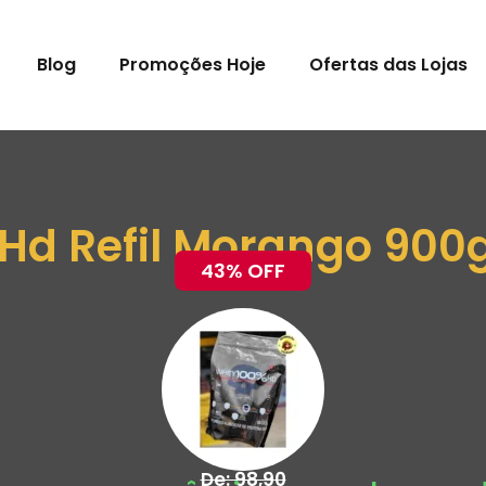
Blog
Promoções Hoje
Ofertas das Lojas
d Refil Morango 900g
43% OFF
De: 98,90