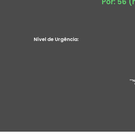
Por: 56 
Nível de Urgência:
**N