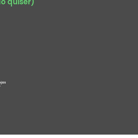
o quiser)
ojas
%