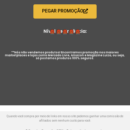
PEGAR PROMOÇÃO
Nível de Urgência:
**Nós não vendemos produtos! Encontramos promoção nos maiores
marketplaces e lojas como Mercado Livre, Amazon e Magazine Luiza, ou seja,
só postamos produtos 100% seguros.
Quando você compra por meio de links em nosso site podemos ganhar uma comissão de
afiliados sem nenhum custo para você.