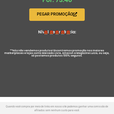
PEGAR PROMOÇÃO
Nível de Urgência:
**Nós não vendemos produtos! Encontramos promoção nos maiores
marketplaces e lojas como Mercado Livre, Amazon e Magazine Luiza, ou seja,
só postamos produtos 100% seguros.
Quando você compra por meio de links em nosso site podemos ganhar uma comissão de
afiliados sem nenhum custo para você.