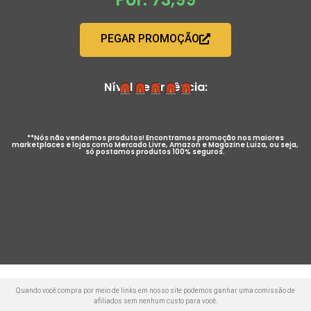
PEGAR PROMOÇÃO
Nível de Urgência:
**Nós não vendemos produtos! Encontramos promoção nos maiores
marketplaces e lojas como Mercado Livre, Amazon e Magazine Luiza, ou seja,
só postamos produtos 100% seguros.
Quando você compra por meio de links em nosso site podemos ganhar uma comissão de
afiliados sem nenhum custo para você.