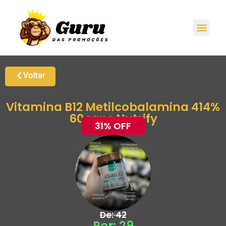
Promoções H
Oferta
Grupo de Ale
Voltar
Vitamina B12 Metilcobalamina 414%
60caps Nutrify
31% OFF
De: 42
Por: 29