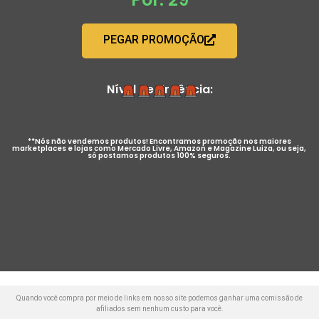
PEGAR PROMOÇÃO
Nível de Urgência:
**Nós não vendemos produtos! Encontramos promoção nos maiores
marketplaces e lojas como Mercado Livre, Amazon e Magazine Luiza, ou seja,
só postamos produtos 100% seguros.
Quando você compra por meio de links em nosso site podemos ganhar uma comissão de
afiliados sem nenhum custo para você.