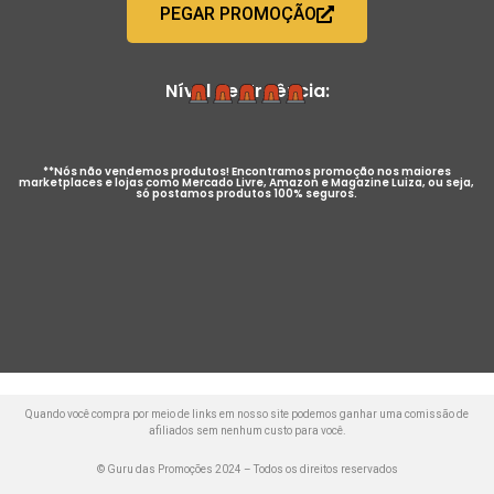
PEGAR PROMOÇÃO
Nível de Urgência:
**Nós não vendemos produtos! Encontramos promoção nos maiores
marketplaces e lojas como Mercado Livre, Amazon e Magazine Luiza, ou seja,
só postamos produtos 100% seguros.
Quando você compra por meio de links em nosso site podemos ganhar uma comissão de
afiliados sem nenhum custo para você.
© Guru das Promoções 2024 – Todos os direitos reservados