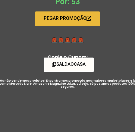
Por: 53
PEGAR PROMOÇÃO
Copie o Cupom:
SALDAOCASA
ós não vendemos produtos! Encontramos promoção nos maiores marketplaces e l
como Mercado Livre, Amazon e Magazine Luiza, ou seja, só postamos produtos 100
seguros.