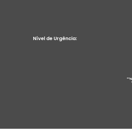
Nível de Urgência:
**N