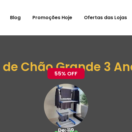
Blog
Promoções Hoje
Ofertas das Lojas
l de Chão Grande 3 An
55% OFF
De: 119