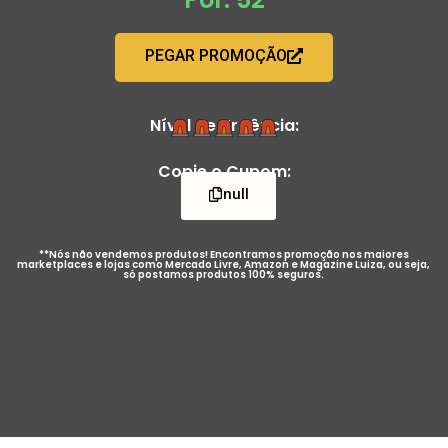
PEGAR PROMOÇÃO
Nível de Urgência:
Copie o Cupom:
null
**Nós não vendemos produtos! Encontramos promoção nos maiores
marketplaces e lojas como Mercado Livre, Amazon e Magazine Luiza, ou seja,
só postamos produtos 100% seguros.