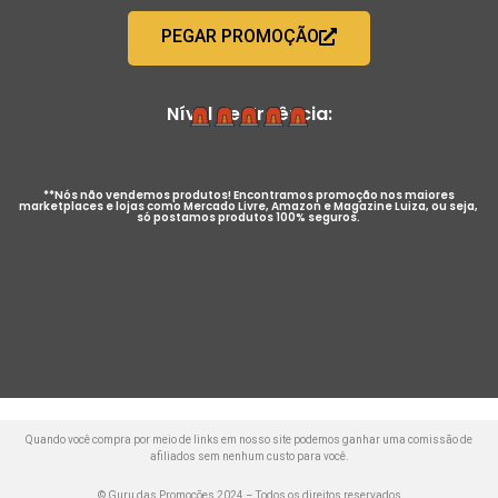
PEGAR PROMOÇÃO
Nível de Urgência:
**Nós não vendemos produtos! Encontramos promoção nos maiores
marketplaces e lojas como Mercado Livre, Amazon e Magazine Luiza, ou seja,
só postamos produtos 100% seguros.
Quando você compra por meio de links em nosso site podemos ganhar uma comissão de
afiliados sem nenhum custo para você.
© Guru das Promoções 2024 – Todos os direitos reservados