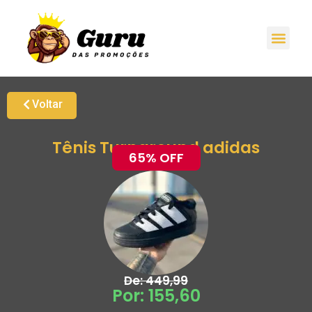
Promoções H
Oferta
Grupo de Ale
Voltar
Tênis Turnaround adidas
65% OFF
De: 449,99
Por: 155,60