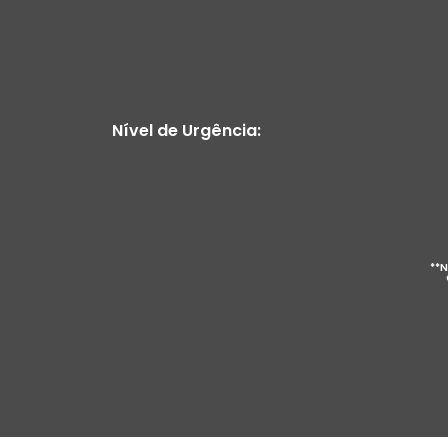
Nível de Urgência:
**N