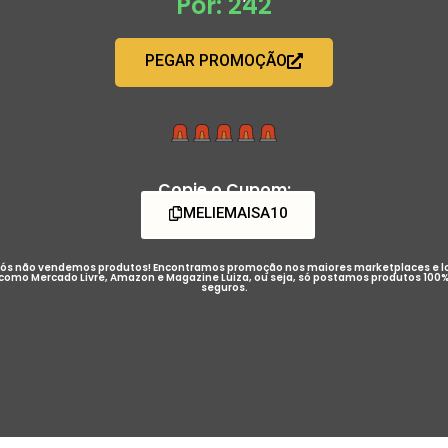
Por: 242
PEGAR PROMOÇÃO
Copie o Cupom:
MELIEMAISA10
ós não vendemos produtos! Encontramos promoção nos maiores marketplaces e l
como Mercado Livre, Amazon e Magazine Luiza, ou seja, só postamos produtos 100
seguros.