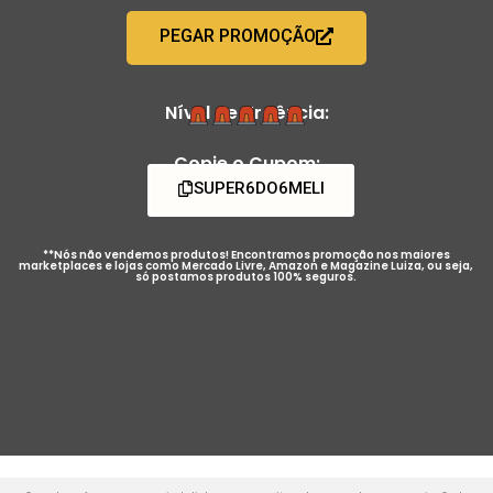
PEGAR PROMOÇÃO
Nível de Urgência:
Copie o Cupom:
SUPER6DO6MELI
**Nós não vendemos produtos! Encontramos promoção nos maiores
marketplaces e lojas como Mercado Livre, Amazon e Magazine Luiza, ou seja,
só postamos produtos 100% seguros.