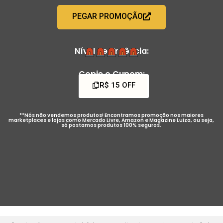
PEGAR PROMOÇÃO
Nível de Urgência:
Copie o Cupom:
R$ 15 OFF
**Nós não vendemos produtos! Encontramos promoção nos maiores
marketplaces e lojas como Mercado Livre, Amazon e Magazine Luiza, ou seja,
só postamos produtos 100% seguros.