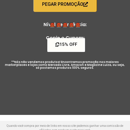
PEGAR PROMOÇÃO
Nível de Urgência:
Copie o Cupom:
15% OFF
**Nós não vendemos produtos! Encontramos promoção nos maiores
marketplaces e lojas como Mercado Livre, Amazon e Magazine Luiza, ou seja,
só postamos produtos 100% seguros.
Quando você compra por meio de links em nosso site podemos ganhar uma comissão de