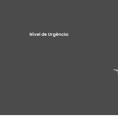
Nível de Urgência:
**N