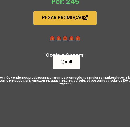
Por: 245
PEGAR PROMOÇÃO
Copie o Cupom:
null
ós não vendemos produtos! Encontramos promoção nos maiores marketplaces e l
como Mercado Livre, Amazon e Magazine Luiza, ou seja, só postamos produtos 100
seguros.