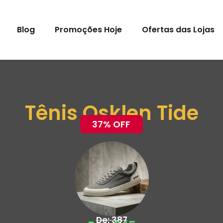
Blog
Promoções Hoje
Ofertas das Lojas
Tênis Osklen Tide
37% OFF
De: 387