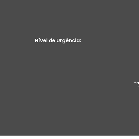
Nível de Urgência:
**N