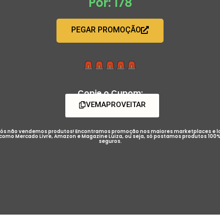
Por: 178
PEGAR PROMOÇÃO
Copie o Cupom:
VEMAPROVEITAR
ós não vendemos produtos! Encontramos promoção nos maiores marketplaces e l
como Mercado Livre, Amazon e Magazine Luiza, ou seja, só postamos produtos 100
seguros.