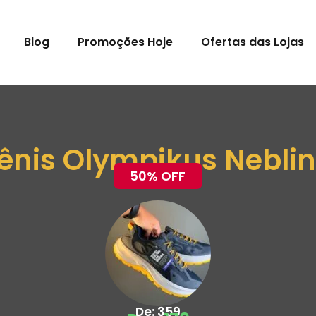
Blog
Promoções Hoje
Ofertas das Lojas
ênis Olympikus Nebli
50% OFF
De: 359