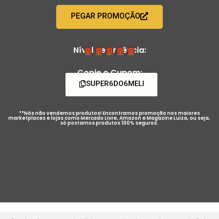
PEGAR PROMOÇÃO
Nível de Urgência:
Copie o Cupom:
SUPER6DO6MELI
**Nós não vendemos produtos! Encontramos promoção nos maiores
marketplaces e lojas como Mercado Livre, Amazon e Magazine Luiza, ou seja,
só postamos produtos 100% seguros.