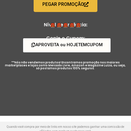
PEGAR PROMOÇÃO
Nível de Urgência:
Copie o Cupom:
APROVEITA ou HOJETEMCUPOM
**Nós não vendemos produtos! Encontramos promoção nos maiores
marketplaces e lojas como Mercado Livre, Amazon e Magazine Luiza, ou seja,
só postamos produtos 100% seguros.
Quando você compra por meio de links em nosso site podemos ganhar uma comissão de