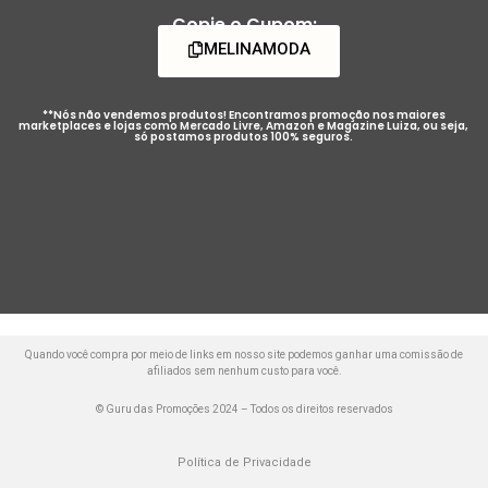
Copie o Cupom:
MELINAMODA
**Nós não vendemos produtos! Encontramos promoção nos maiores
marketplaces e lojas como Mercado Livre, Amazon e Magazine Luiza, ou seja,
só postamos produtos 100% seguros.
Quando você compra por meio de links em nosso site podemos ganhar uma comissão de
afiliados sem nenhum custo para você.
© Guru das Promoções 2024 – Todos os direitos reservados
Política de Privacidade