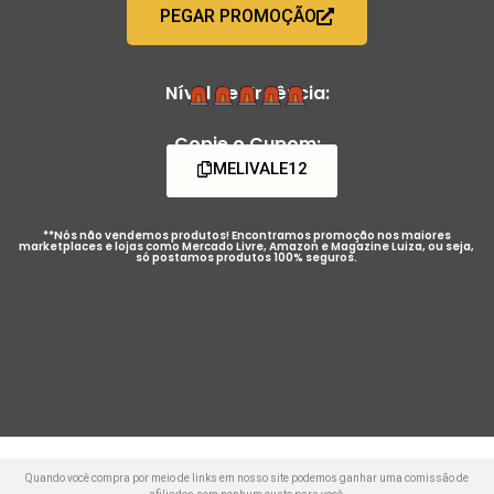
PEGAR PROMOÇÃO
Nível de Urgência:
Copie o Cupom:
MELIVALE12
**Nós não vendemos produtos! Encontramos promoção nos maiores
marketplaces e lojas como Mercado Livre, Amazon e Magazine Luiza, ou seja,
só postamos produtos 100% seguros.
Quando você compra por meio de links em nosso site podemos ganhar uma comissão de