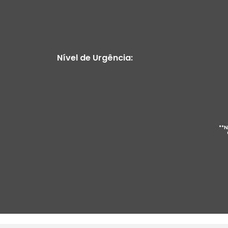
Nível de Urgência:
**N