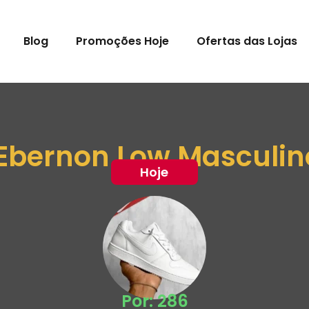
Blog
Promoções Hoje
Ofertas das Lojas
 Ebernon Low Masculin
Hoje
Por: 286