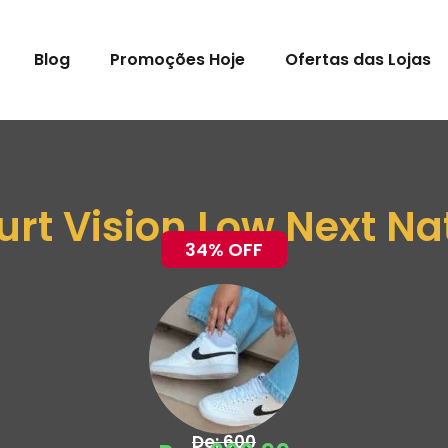
Blog
Promoções Hoje
Ofertas das Lojas
urt Vision Low Next N
34% OFF
De: 600