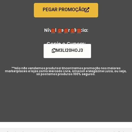
PEGAR PROMOÇÃO
Nível de Urgência:
Copie o Cupom:
M3LI20HOJ3
**Nós não vendemos produtos! Encontramos promoção nos maiores
marketplaces e lojas como Mercado Livre, Amazon e Magazine Luiza, ou seja,
só postamos produtos 100% seguros.