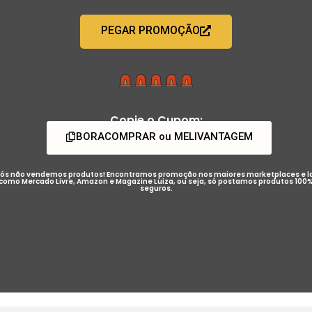
PEGAR PROMOÇÃO
Copie o Cupom:
BORACOMPRAR ou MELIVANTAGEM
ós não vendemos produtos! Encontramos promoção nos maiores marketplaces e l
como Mercado Livre, Amazon e Magazine Luiza, ou seja, só postamos produtos 100
seguros.