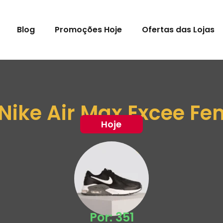
Blog
Promoções Hoje
Ofertas das Lojas
 Nike Air Max Excee Fe
Hoje
Por: 351