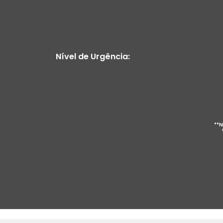
Nível de Urgência:
**N