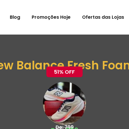
Blog
Promoções Hoje
Ofertas das Lojas
ew Balance Fresh Fo
51% OFF
De: 799