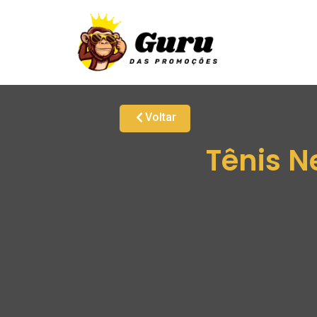
Voltar
Tênis N