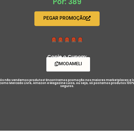
Por: 389
PEGAR PROMOÇÃO
Copie o Cupom:
MODAMELI
ós não vendemos produtos! Encontramos promoção nos maiores marketplaces e l
como Mercado Livre, Amazon e Magazine Luiza, ou seja, só postamos produtos 100
seguros.