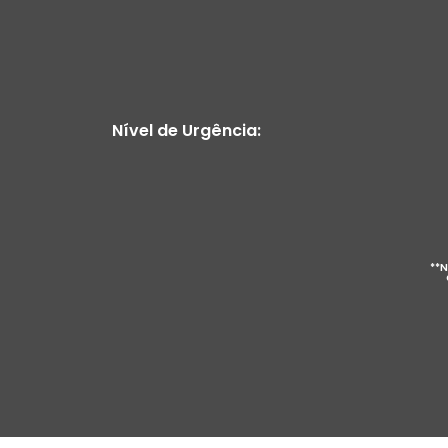
Nível de Urgência:
**N