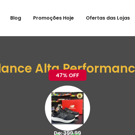
Blog
Promoções Hoje
Ofertas das Lojas
lance Alta Performanc
47% OFF
De: 399,99