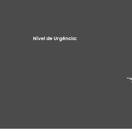
Nível de Urgência:
**N