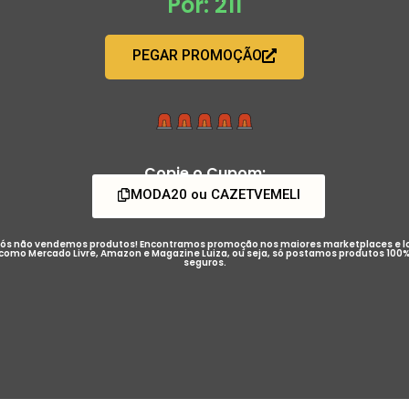
Por: 211
PEGAR PROMOÇÃO
Copie o Cupom:
MODA20 ou CAZETVEMELI
ós não vendemos produtos! Encontramos promoção nos maiores marketplaces e l
como Mercado Livre, Amazon e Magazine Luiza, ou seja, só postamos produtos 100
seguros.