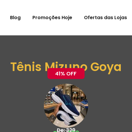
Blog
Promoções Hoje
Ofertas das Lojas
Tênis Mizuno Goya
41% OFF
De: 329