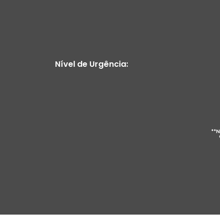
Nível de Urgência:
**N