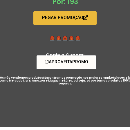
Por: 193
PEGAR PROMOÇÃO
Copie o Cupom:
APROVEITAPROMO
ós não vendemos produtos! Encontramos promoção nos maiores marketplaces e l
como Mercado Livre, Amazon e Magazine Luiza, ou seja, só postamos produtos 100
seguros.