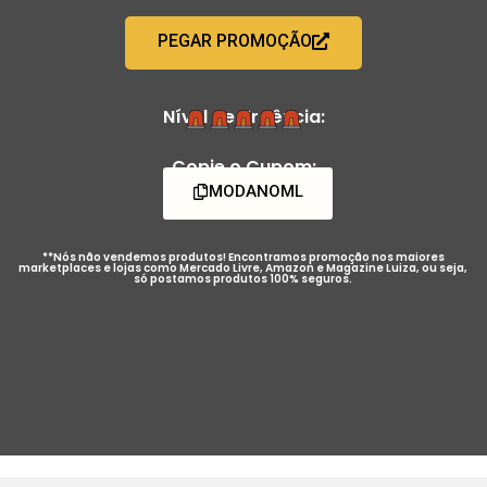
PEGAR PROMOÇÃO
Nível de Urgência:
Copie o Cupom:
MODANOML
**Nós não vendemos produtos! Encontramos promoção nos maiores
marketplaces e lojas como Mercado Livre, Amazon e Magazine Luiza, ou seja,
só postamos produtos 100% seguros.