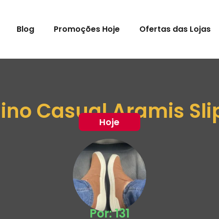
Blog
Promoções Hoje
Ofertas das Lojas
ino Casual Aramis Sli
Hoje
Por: 131