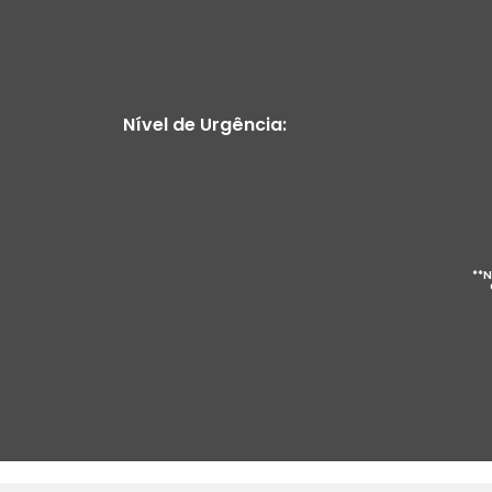
Nível de Urgência:
**N