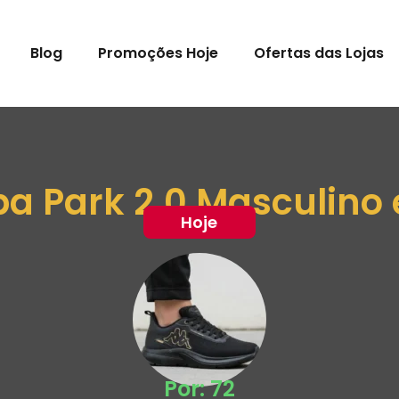
Blog
Promoções Hoje
Ofertas das Lojas
a Park 2.0 Masculino
Hoje
Por: 72