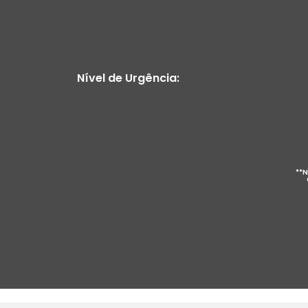
Nível de Urgência:
**N