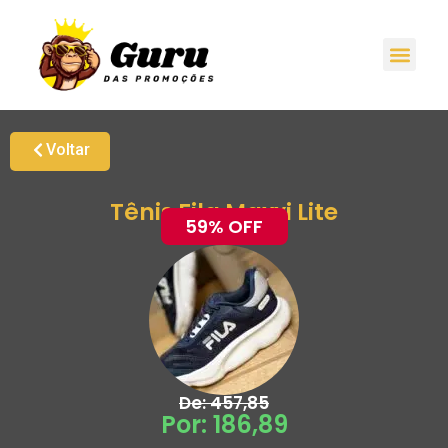
Promoções H
Oferta
Grupo de Ale
Voltar
Tênis Fila Maxxi Lite
59% OFF
De: 457,85
Por: 186,89