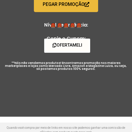
PEGAR PROMOÇÃO
Nível de Urgência:
Copie o Cupom:
OFERTAMELI
**Nós não vendemos produtos! Encontramos promoção nos maiores
marketplaces e lojas como Mercado Livre, Amazon e Magazine Luiza, ou seja,
só postamos produtos 100% seguros.
Quando você compra por meio de links em nosso site podemos ganhar uma comissão de