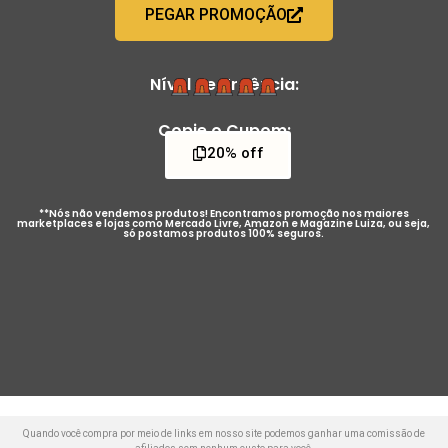
PEGAR PROMOÇÃO
Nível de Urgência:
Copie o Cupom:
20% off
**Nós não vendemos produtos! Encontramos promoção nos maiores
marketplaces e lojas como Mercado Livre, Amazon e Magazine Luiza, ou seja,
só postamos produtos 100% seguros.
Quando você compra por meio de links em nosso site podemos ganhar uma comissão de