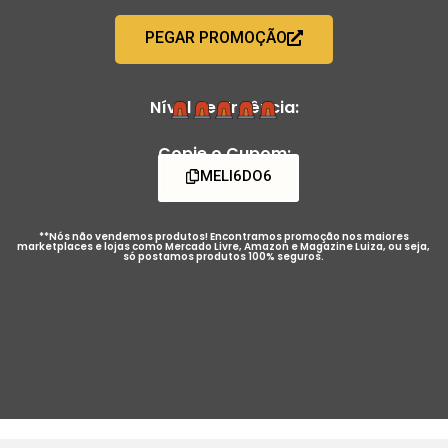
PEGAR PROMOÇÃO
Nível de Urgência:
Copie o Cupom:
MELI6DO6
**Nós não vendemos produtos! Encontramos promoção nos maiores
marketplaces e lojas como Mercado Livre, Amazon e Magazine Luiza, ou seja,
só postamos produtos 100% seguros.