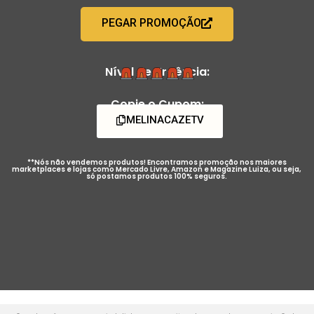
PEGAR PROMOÇÃO
Nível de Urgência:
Copie o Cupom:
MELINACAZETV
**Nós não vendemos produtos! Encontramos promoção nos maiores
marketplaces e lojas como Mercado Livre, Amazon e Magazine Luiza, ou seja,
só postamos produtos 100% seguros.