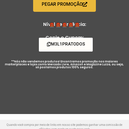
PEGAR PROMOÇÃO
Nível de Urgência:
Copie o Cupom:
M3L1PRATODOS
**Nós não vendemos produtos! Encontramos promoção nos maiores
marketplaces e lojas como Mercado Livre, Amazon e Magazine Luiza, ou seja,
só postamos produtos 100% seguros.
Quando você compra por meio de links em nosso site podemos ganhar uma comissão de