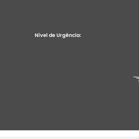
Nível de Urgência:
**N