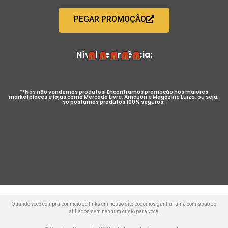
PEGAR PROMOÇÃO
Nível de Urgência:
**Nós não vendemos produtos! Encontramos promoção nos maiores
marketplaces e lojas como Mercado Livre, Amazon e Magazine Luiza, ou seja,
só postamos produtos 100% seguros.
Quando você compra por meio de links em nosso site podemos ganhar uma comissão de
afiliados sem nenhum custo para você.