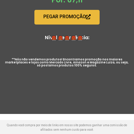
PEGAR PROMOÇÃO
Nível de Urgência:
**Nós não vendemos produtos! Encontramos promoção nos maiores
marketplaces e lojas como Mercado Livre, Amazon e Magazine Luiza, ou seja,
só postamos produtos 100% seguros.
Quando você compra por meio de links em nosso site podemos ganhar uma comissão de
afiliados sem nenhum custo para você.