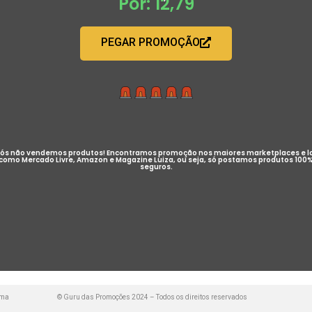
Por: 12,79
PEGAR PROMOÇÃO
ós não vendemos produtos! Encontramos promoção nos maiores marketplaces e l
como Mercado Livre, Amazon e Magazine Luiza, ou seja, só postamos produtos 100
seguros.
uma
© Guru das Promoções 2024 – Todos os direitos reservados