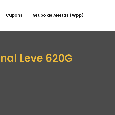
Cupons
Grupo de Alertas (Wpp)
onal Leve 620G