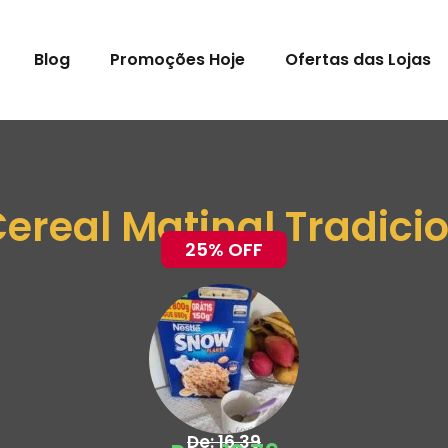
Blog
Promoções Hoje
Ofertas das Lojas
ereal Matinal Tradici
25% OFF
De: 16,39