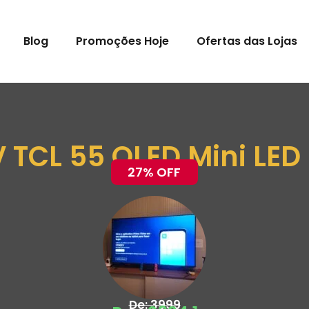
Blog
Promoções Hoje
Ofertas das Lojas
 TCL 55 QLED Mini LED
27% OFF
De: 3999