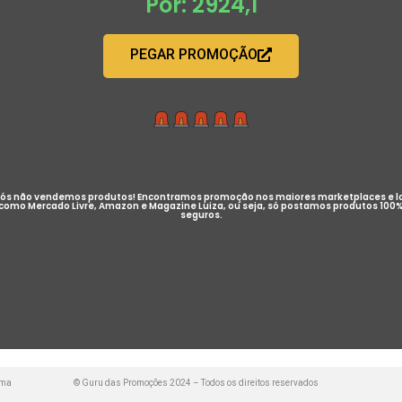
Por: 2924,1
PEGAR PROMOÇÃO
ós não vendemos produtos! Encontramos promoção nos maiores marketplaces e l
como Mercado Livre, Amazon e Magazine Luiza, ou seja, só postamos produtos 100
seguros.
uma
© Guru das Promoções 2024 – Todos os direitos reservados