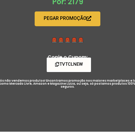
Por: 2179
PEGAR PROMOÇÃO
Copie o Cupom:
TVTCLNEW
ós não vendemos produtos! Encontramos promoção nos maiores marketplaces e l
como Mercado Livre, Amazon e Magazine Luiza, ou seja, só postamos produtos 100
seguros.