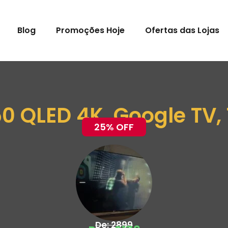
Blog
Promoções Hoje
Ofertas das Lojas
0 QLED 4K, Google TV,
25% OFF
De: 2899