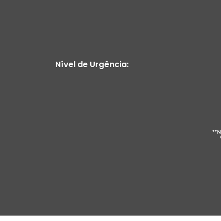
Nível de Urgência:
**N