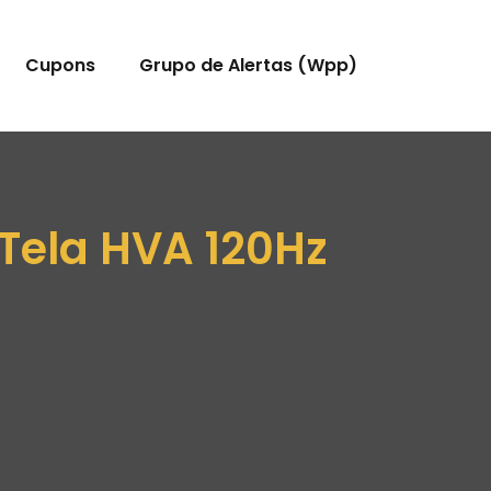
Cupons
Grupo de Alertas (Wpp)
 Tela HVA 120Hz