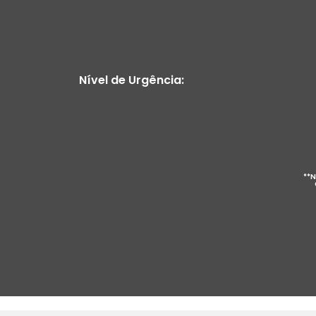
Nível de Urgência:
**N