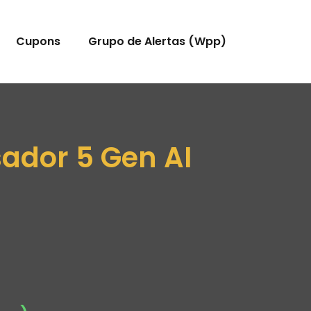
Cupons
Grupo de Alertas (Wpp)
ador 5 Gen AI