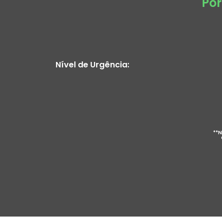
Por
Nível de Urgência:
**N