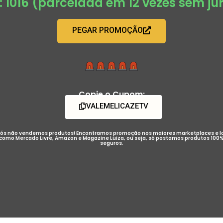
: 1016 (parcelada em 12 vezes sem ju
PEGAR PROMOÇÃO
Copie o Cupom:
VALEMELICAZETV
ós não vendemos produtos! Encontramos promoção nos maiores marketplaces e l
como Mercado Livre, Amazon e Magazine Luiza, ou seja, só postamos produtos 100
seguros.