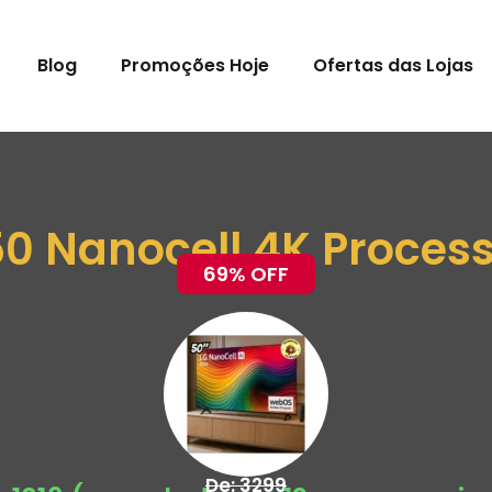
Blog
Promoções Hoje
Ofertas das Lojas
50 Nanocell 4K Process
69% OFF
De: 3299