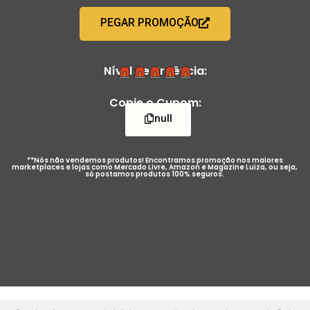
PEGAR PROMOÇÃO
Nível de Urgência:
Copie o Cupom:
null
**Nós não vendemos produtos! Encontramos promoção nos maiores
marketplaces e lojas como Mercado Livre, Amazon e Magazine Luiza, ou seja,
só postamos produtos 100% seguros.